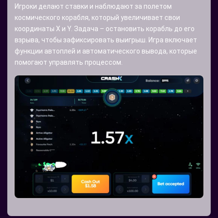
Игроки делают ставки и наблюдают за полетом
космического корабля, который увеличивает свои
координаты X и Y. Задача – остановить корабль до его
взрыва, чтобы зафиксировать выигрыш. Игра включает
функции автоплей и автоматического вывода, которые
помогают управлять процессом.