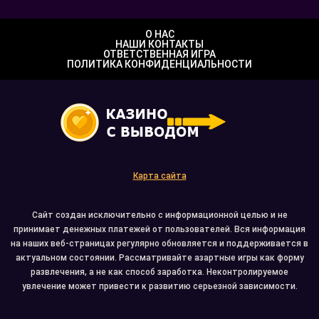
О НАС
НАШИ КОНТАКТЫ
ОТВЕТСТВЕННАЯ ИГРА
ПОЛИТИКА КОНФИДЕНЦИАЛЬНОСТИ
Карта сайта
Сайт создан исключительно с информационной целью и не
принимает денежных платежей от пользователей. Вся информация
на наших веб-страницах регулярно обновляется и поддерживается в
актуальном состоянии. Рассматривайте азартные игры как форму
развлечения, а не как способ заработка. Неконтролируемое
увлечение может привести к развитию серьезной зависимости.