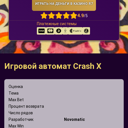
ИГРАТЬ НА ДЕНЬГИ В КАЗИНО R7
4.9
/5
Платежные системы
Игровой автомат Crash X
Оценка
Тема
Max Bet
Процент возврата
Число рядов
Разработчик
Novomatic
Max Win