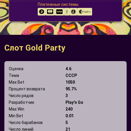
Платежные системы
Слот Gold Party
Оценка
4.6
Тема
СССР
Max Bet
1050
Процент возврата
95.7%
Число рядов
3
Разработчик
Play'n Go
Max Win
240
Min Bet
0.01
Число барабанов
5
Число линий
21