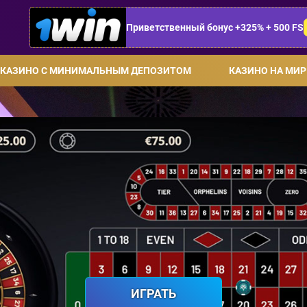
Приветственный бонус
+325% + 500 FS
КАЗИНО С МИНИМАЛЬНЫМ ДЕПОЗИТОМ
КАЗИНО НА МИР
ИГРАТЬ