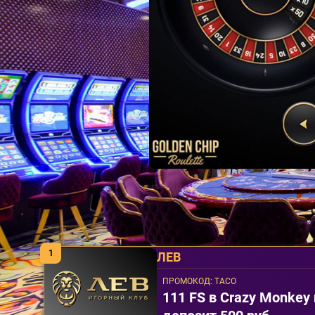
1
ЛЕВ
ПРОМОКОД: TACO
111 FS в Crazy Monkey