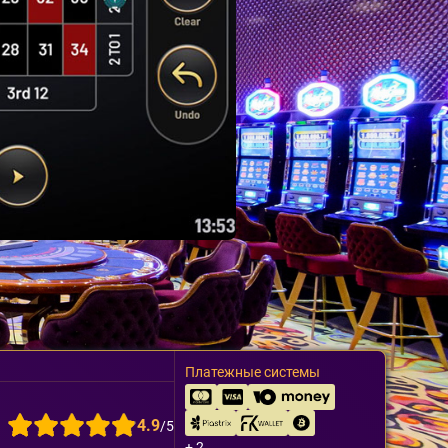
Платежные системы
4.9
/5
+ 2