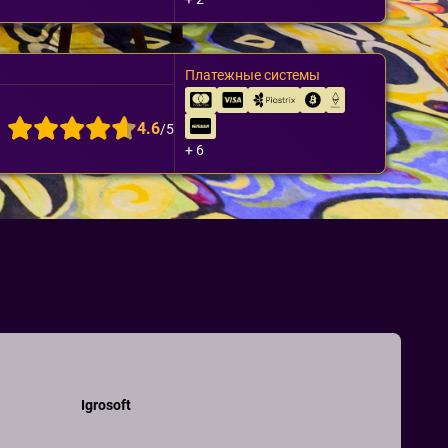
Платежные системы
4.6
/5
+ 6
Igrosoft