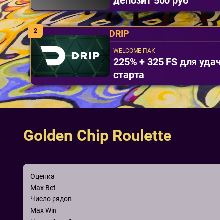
депозит 500 руб
2
DRIP
WELCOME-ПАК
225% + 325 FS для уда
старта
Golden Chip Roulette
Оценка
Max Bet
Число рядов
Max Win