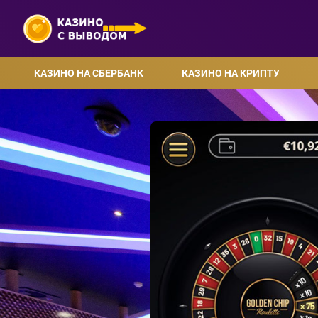
КАЗИНО НА СБЕРБАНК
КАЗИНО НА КРИПТУ