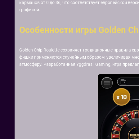
карманов от 0 до 36, что соответствует европейской ве
графикой.
Особенности игры Golden Chi
Golden Chip Roulette сохраняет традиционные правила е
фишки применяются случайным образом, увеличивая мн
атмосферу. Разработанная Yggdrasil Gaming, игра предла