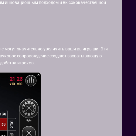
своим инновационным подходом и высококачественной
рые могут значительно увеличить ваши выигрыши. Эти
 звуковое сопровождение создают захватывающую
удобства игроков.