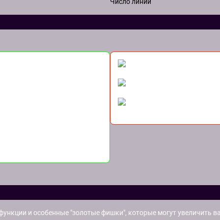
Число линий
Сложность для нович
Высокие требования к
Ограниченная доступн
 функции и особенные "золотые фишки", которые могут увеличить