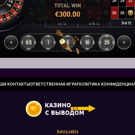
ШИ КОНТАКТЫ
ОТВЕТСТВЕННАЯ ИГРА
ПОЛИТИКА КОНФИДЕНЦИА
Карта сайта