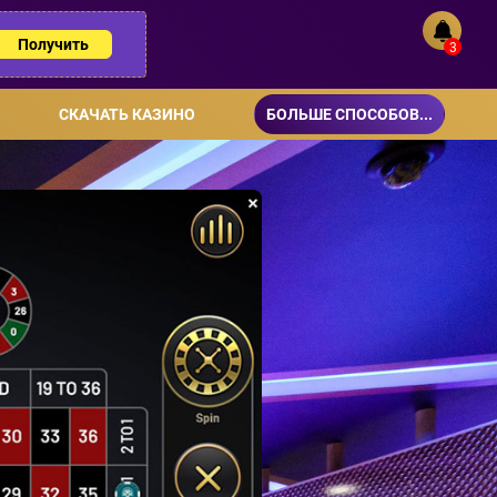
Получить
СКАЧАТЬ КАЗИНО
БОЛЬШЕ СПОСОБОВ...