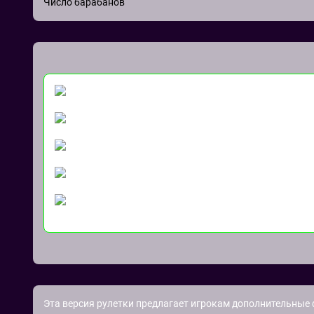
Число барабанов
Золотые фишки
Высококачественная графика
Инновационные функции
Интуитивный интерфейс
Разработано Yggdrasil Gaming
Эта версия рулетки предлагает игрокам дополнительные