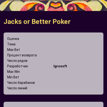
Jacks or Better Poker
Оценка
Тема
Max Bet
Процент возврата
Число рядов
Разработчик
Igrosoft
Max Win
Min Bet
Число барабанов
Число линий