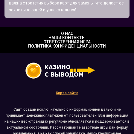
важна стратегия выбора карт для замены, что делает её
захватывающей и увлекательной.
О НАС
НАШИ КОНТАКТЫ
ОТВЕТСТВЕННАЯ ИГРА
ПОЛИТИКА КОНФИДЕНЦИАЛЬНОСТИ
Карта сайта
Сайт создан исключительно с информационной целью и не
принимает денежных платежей от пользователей. Вся информация
на наших веб-страницах регулярно обновляется и поддерживается в
актуальном состоянии. Рассматривайте азартные игры как форму
развлечения, а не как способ заработка. Неконтролируемое