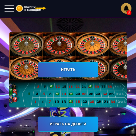
ИГРАТЬ
ИГРАТЬ НА ДЕНЬГИ