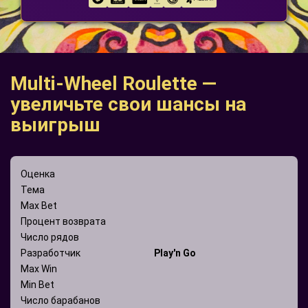
Multi-Wheel Roulette —
увеличьте свои шансы на
выигрыш
Оценка
Тема
Max Bet
Процент возврата
Число рядов
Разработчик
Play'n Go
Max Win
Min Bet
Число барабанов