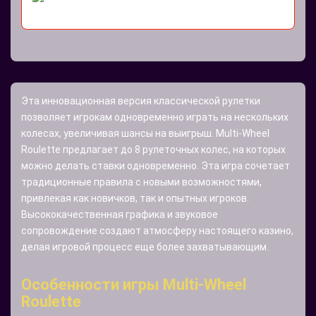
Сложность для новичков
Эта инновационная версия классической рулетки
позволяет игрокам одновременно играть на нескольких
колесах, увеличивая шансы на выигрыш. Multi-Wheel
Roulette предлагает до 8 рулеточных колес, на которых
можно делать ставки одновременно. Эта игра сочетает
традиционные правила с новыми возможностями,
привлекая как новичков, так и опытных игроков.
Высококачественная графика и звуковое
сопровождение создают атмосферу настоящего казино,
делая игровой процесс еще более захватывающим.
Особенности игры Multi-Wheel
Roulette