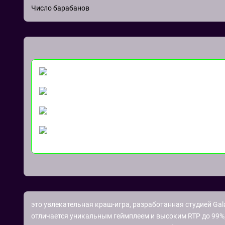
Число барабанов
Простота управления
Мобильная доступность
Высокий RTP
Уникальный геймплей
это увлекательная краш-игра, разработанная студией Ga
отличается уникальным геймплеем и высоким RTP до 99%,