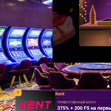
1
Kent
ПРИВЕТСТВЕННЫЙ БОНУС
375% + 200 FS на перв