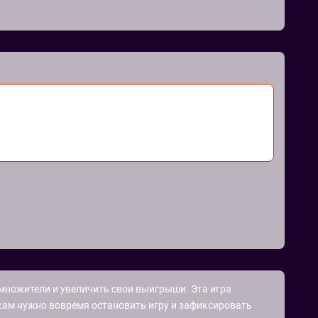
их бонусов
тиль
 множители и увеличить свои выигрыши. Эта игра
окам нужно вовремя остановить игру и зафиксировать