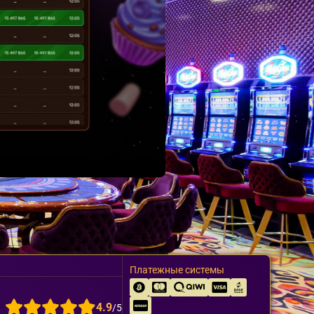
Платежные системы
4.9
/5