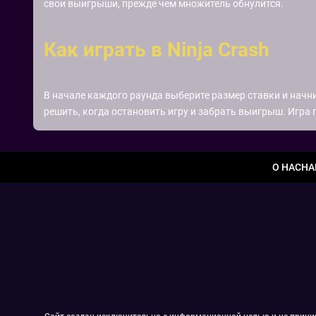
свои выигрыши, прежде чем множитель обнулится.
Как играть в Ninja Crash
В начале каждого раунда выберите размер ставки и начн
решить, когда остановить игру и забрать выигрыш. Игра
О НАС
НА