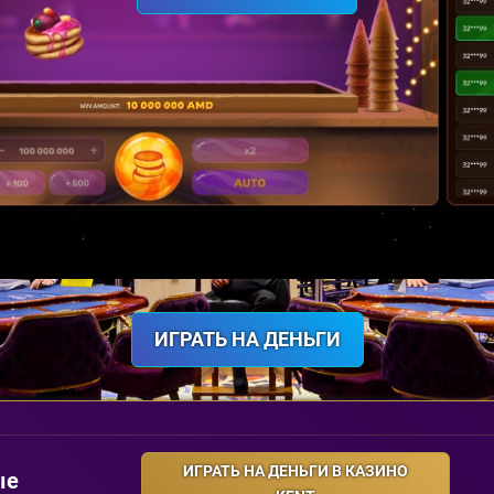
ИГРАТЬ НА ДЕНЬГИ
ИГРАТЬ НА ДЕНЬГИ В КАЗИНО
ые