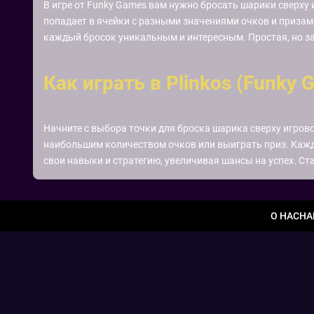
В игре от Funky Games вам нужно бросать шарики сверху
попадает в ячейки с разными значениями очков и призами
каждый бросок уникальным и интересным. Простая, но з
Как играть в Plinkos (Funky 
Начните с выбора точки для броска шарика сверху игрово
наибольшим количеством очков или выиграть приз. Кажд
свои навыки и стратегию, увеличивая шансы на успех. Ст
О НАС
НА