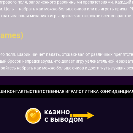
 игрового поля, заполненного различными препятствиями. Каждый ш
. Цель — набрать как можно больше очков или выиграть призы. Pli
ахватывающая механика игры привлекает игроков всех возрастов.
Games)
го поля. Шарик начнет падать, отскакивая от различных препятств
ый бросок непредсказуем, что делает игру увлекательной и захва
арайтесь набрать как можно больше очков и достигнуть лучших ре
ШИ КОНТАКТЫ
ОТВЕТСТВЕННАЯ ИГРА
ПОЛИТИКА КОНФИДЕНЦИА