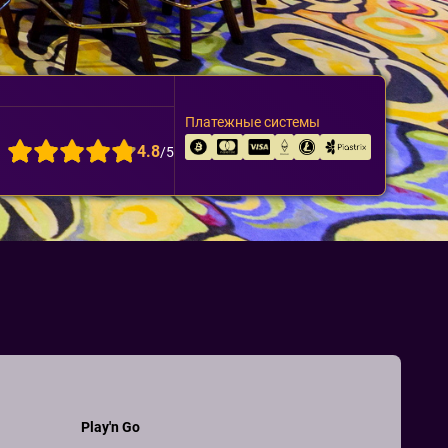
Платежные системы
4.8
/5
Play'n Go