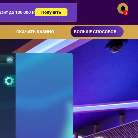
зит до 100 000 ₽
Получить
СКАЧАТЬ КАЗИНО
БОЛЬШЕ СПОСОБОВ...