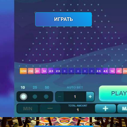
ИГРАТЬ