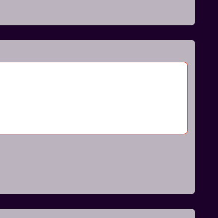
сти в результатах.
ости для долгосрочной игры.
щейся при длительной игре.