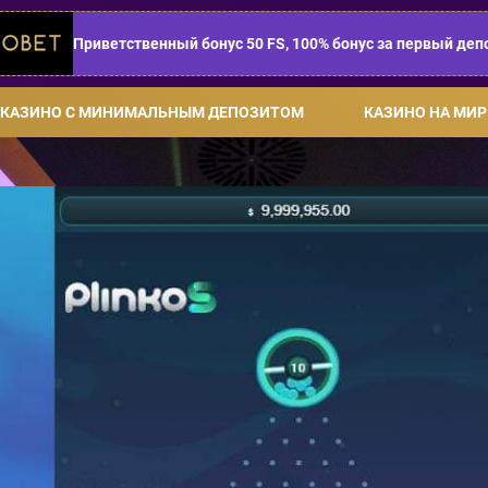
Приветственный бонус
50 FS, 100% бонус за первый депо
КАЗИНО С МИНИМАЛЬНЫМ ДЕПОЗИТОМ
КАЗИНО НА МИР