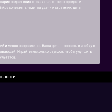
арик падает вниз, отскакивая от перегородок, и
nkos сочетает элементы удачи и стратегии, делая
ий и меняя направление. Ваша цель — попасть в ячейку с
тывающей. Играйте несколько раундов, чтобы улучшить
зультатов.
ЛЬНОСТИ