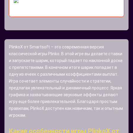
Необходимость значительного бюджета
для максимальных выигрышей.
PlinkoX от Smartsoft – это современная версия
классической игры Plinko. В этой игре вы делаете ставки
и запускаете шарик, который падает по наклонной доске
с препятствиями. В конечном итоге шарик попадает в
одну из ячеек с различными коэффициентами выплат.
Игра сочетает элементы случайности и стратегии,
предлагая увлекательный и динамичный процесс. Яркая
графика и захватывающие звуковые эффекты делают
игру еще более привлекательной. Благодаря простым
правилам, PlinkoX доступен как новичкам, так и опытным
игрокам.
Какие особенности игры PlinkoX от