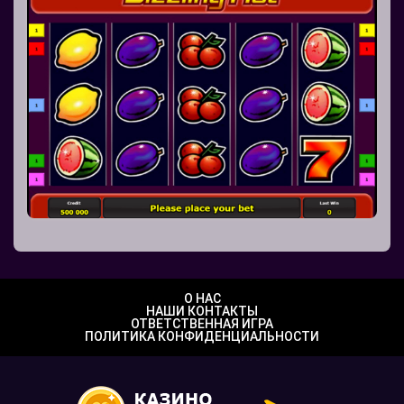
О НАС
НАШИ КОНТАКТЫ
ОТВЕТСТВЕННАЯ ИГРА
ПОЛИТИКА КОНФИДЕНЦИАЛЬНОСТИ