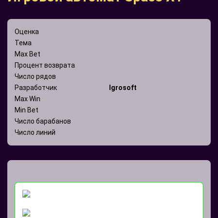
Оценка
Тема
Max Bet
Процент возврата
Число рядов
Разработчик
Igrosoft
Max Win
Min Bet
Число барабанов
Число линий
Высокий максимальный выигрыш