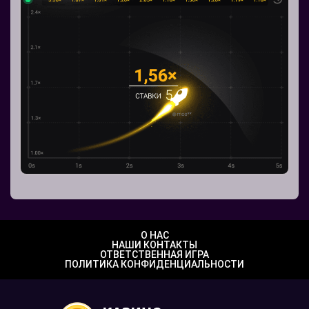
О НАС
НАШИ КОНТАКТЫ
ОТВЕТСТВЕННАЯ ИГРА
ПОЛИТИКА КОНФИДЕНЦИАЛЬНОСТИ