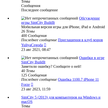
Темы
Сообщения
Последнее сообщение
Обсуждение
игры SimCity BuildIt
Мобильная версия игры для iPhone, iPad и Android
26
Темы
400
Сообщения
Последнее сообщение
Приглашения в клуб мэров
Перейти
YuliyaCegoda
к
23 авг 2021, 08:47
последнему
сообщению
Ошибки в игре
SimCity BuildIt
Заметили ошибку? Сообщите о ней!
40
Темы
125
Сообщения
Последнее сообщение
Ошибка 1100.7 iPhone 11
Перейти
Forze
к
23 авг 2023, 11:59
последнему
сообщению
SimCity 5 (2013) для компьютеров на Windows и
macOS
Темы