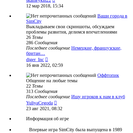
skameykin22
к
12 мар 2018, 15:34
последнему
сообщению
Ваши города в
SimCity
Выкладываем свои скриншоты, обсуждаем
проблемы развития, делимся впечатлениями
26
Темы
286
Сообщения
Последнее сообщение
Немецкие, французские,
британ…
Перейти
diger_Inc
к
16 янв 2022, 02:59
последнему
сообщению
Оффтопик
Общение на любые темы
22
Темы
313
Сообщения
Последнее сообщение
Ищу игроков к нам в клуб
Перейти
YuliyaCegoda
к
23 авг 2021, 08:32
последнему
сообщению
Информация об игре
Впервые игра SimCity была выпущена в 1989