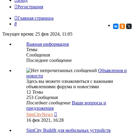
Вход
Регистрация
Главная страница
Поиск
Текущее время: 25 фев 2024, 11:05
Важная информация
Темы
Сообщения
Последнее сообщение
Объявления и
новости
Здесь вы можете ознакомиться с важными
объявлениями форума и новостями
12
Темы
253
Сообщения
Последнее сообщение
Ваши вопросы и
предложения
Перейти
SimCityNews
к
16 фев 2021, 16:28
последнему
сообщению
SimCity BuildIt для мобильных устройств