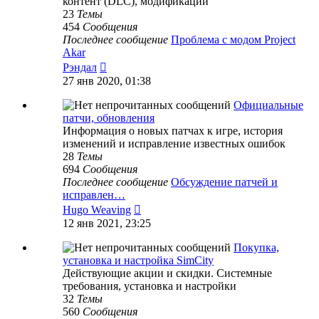
контент (DLC), модификации
23
Темы
454
Сообщения
Последнее сообщение
Проблема с модом Project
Akar
Перейти
Рэндал
к
27 янв 2020, 01:38
последнему
сообщению
Официальные
патчи, обновления
Информация о новых патчах к игре, история
изменений и исправление известных ошибок
28
Темы
694
Сообщения
Последнее сообщение
Обсуждение патчей и
исправлен…
Перейти
Hugo Weaving
к
12 янв 2021, 23:25
последнему
сообщению
Покупка,
установка и настройка SimCity
Действующие акции и скидки. Системные
требования, установка и настройки
32
Темы
560
Сообщения