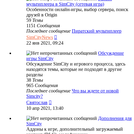
мультиплеера в SimCity (сетевая игра)
Особенности онлайн-игры, выбор сервера, поиск
друзей в Origin
59
Темы
1151
Сообщения
Последнее сообщение
Пиратский мультиплеер
Перейти
SimCityNews
к
22 янв 2021, 09:24
последнему
сообщению
Обсуждение
игры SimCity
Обсуждение SimCity и игрового процесса, здесь
находятся темы, которые не подходят в другие
разделы
38
Темы
965
Сообщения
Последнее сообщение
Что вы ждете от новой
Simcity?
Перейти
Святослав
к
10 апр 2021, 13:40
последнему
сообщению
Дополнения для
SimCity
Аддоны к игре, дополнительный загружаемый