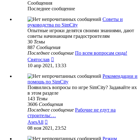
Сообщения
Последнее сообщение
Советы и
руководства по SimCity
Опытные игроки делятся своими знаниями, дают
советы начинающим градостроителям
30
Темы
887
Сообщения
Последнее сообщение
По всем вопросам сюда!
Перейти
Святослав
к
10 апр 2021, 13:33
последнему
сообщению
Рекомендации и
помощь по SimCity
Появились вопросы по игре SimCity? Задавайте их
в этом разделе
143
Темы
3606
Сообщения
Последнее сообщение
Рабочие не едут на
строительс…
Перейти
AsesAll
к
08 ноя 2021, 23:52
последнему
сообщению
Режим