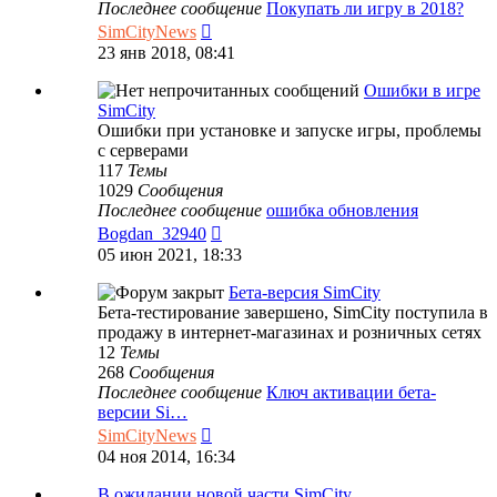
Последнее сообщение
Покупать ли игру в 2018?
Перейти
SimCityNews
к
23 янв 2018, 08:41
последнему
сообщению
Ошибки в игре
SimCity
Ошибки при установке и запуске игры, проблемы
с серверами
117
Темы
1029
Сообщения
Последнее сообщение
ошибка обновления
Перейти
Bogdan_32940
к
05 июн 2021, 18:33
последнему
сообщению
Бета-версия SimCity
Бета-тестирование завершено, SimCity поступила в
продажу в интернет-магазинах и розничных сетях
12
Темы
268
Сообщения
Последнее сообщение
Ключ активации бета-
версии Si…
Перейти
SimCityNews
к
04 ноя 2014, 16:34
последнему
сообщению
В ожидании новой части SimCity