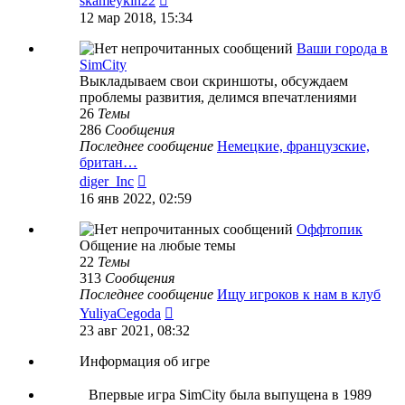
skameykin22
к
12 мар 2018, 15:34
последнему
сообщению
Ваши города в
SimCity
Выкладываем свои скриншоты, обсуждаем
проблемы развития, делимся впечатлениями
26
Темы
286
Сообщения
Последнее сообщение
Немецкие, французские,
британ…
Перейти
diger_Inc
к
16 янв 2022, 02:59
последнему
сообщению
Оффтопик
Общение на любые темы
22
Темы
313
Сообщения
Последнее сообщение
Ищу игроков к нам в клуб
Перейти
YuliyaCegoda
к
23 авг 2021, 08:32
последнему
сообщению
Информация об игре
Впервые игра SimCity была выпущена в 1989