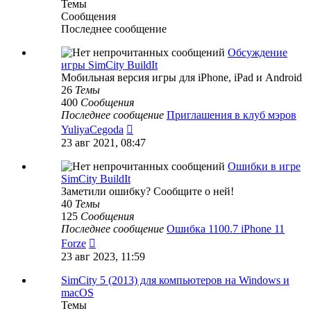
Темы
Сообщения
Последнее сообщение
Обсуждение
игры SimCity BuildIt
Мобильная версия игры для iPhone, iPad и Android
26
Темы
400
Сообщения
Последнее сообщение
Приглашения в клуб мэров
Перейти
YuliyaCegoda
к
23 авг 2021, 08:47
последнему
сообщению
Ошибки в игре
SimCity BuildIt
Заметили ошибку? Сообщите о ней!
40
Темы
125
Сообщения
Последнее сообщение
Ошибка 1100.7 iPhone 11
Перейти
Forze
к
23 авг 2023, 11:59
последнему
сообщению
SimCity 5 (2013) для компьютеров на Windows и
macOS
Темы