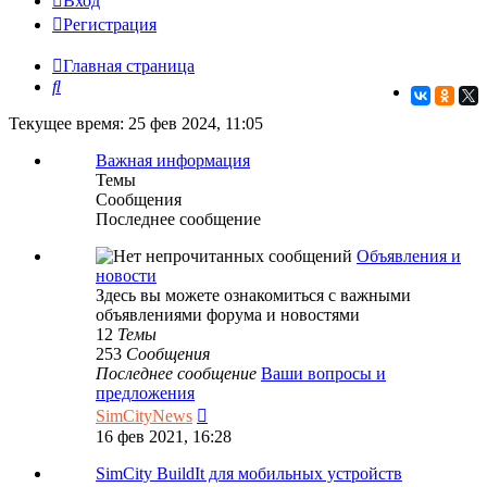
Вход
Регистрация
Главная страница
Поиск
Текущее время: 25 фев 2024, 11:05
Важная информация
Темы
Сообщения
Последнее сообщение
Объявления и
новости
Здесь вы можете ознакомиться с важными
объявлениями форума и новостями
12
Темы
253
Сообщения
Последнее сообщение
Ваши вопросы и
предложения
Перейти
SimCityNews
к
16 фев 2021, 16:28
последнему
сообщению
SimCity BuildIt для мобильных устройств