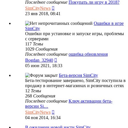
Последнее сообщение
Покупать ли игру в 2018?
Перейти
SimCityNews
к
23 янв 2018, 08:41
последнему
сообщению
Ошибки в игре
SimCity
Ошибки при установке и запуске игры, проблемы
с серверами
117
Темы
1029
Сообщения
Последнее сообщение
ошибка обновления
Перейти
Bogdan_32940
к
05 июн 2021, 18:33
последнему
сообщению
Бета-версия SimCity
Бета-тестирование завершено, SimCity поступила в
продажу в интернет-магазинах и розничных сетях
12
Темы
268
Сообщения
Последнее сообщение
Ключ активации бета-
версии Si…
Перейти
SimCityNews
к
04 ноя 2014, 16:34
последнему
сообщению
В ожидании новой части SimCity