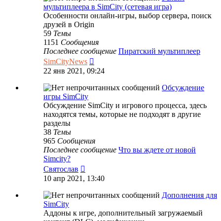
мультиплеера в SimCity (сетевая игра)
Особенности онлайн-игры, выбор сервера, поиск
друзей в Origin
59
Темы
1151
Сообщения
Последнее сообщение
Пиратский мультиплеер
Перейти
SimCityNews
к
22 янв 2021, 09:24
последнему
сообщению
Обсуждение
игры SimCity
Обсуждение SimCity и игрового процесса, здесь
находятся темы, которые не подходят в другие
разделы
38
Темы
965
Сообщения
Последнее сообщение
Что вы ждете от новой
Simcity?
Перейти
Святослав
к
10 апр 2021, 13:40
последнему
сообщению
Дополнения для
SimCity
Аддоны к игре, дополнительный загружаемый