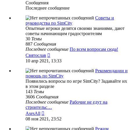
Сообщения
Последнее сообщение
Советы и
руководства по SimCity
Опытные игроки делятся своими знаниями, дают
советы начинающим градостроителям
30
Темы
887
Сообщения
Последнее сообщение
По всем вопросам сюда!
Перейти
Святослав
к
10 апр 2021, 13:33
последнему
сообщению
Рекомендации и
помощь по SimCity
Появились вопросы по игре SimCity? Задавайте их
в этом разделе
143
Темы
3606
Сообщения
Последнее сообщение
Рабочие не едут на
строительс…
Перейти
AsesAll
к
08 ноя 2021, 23:52
последнему
сообщению
Режим