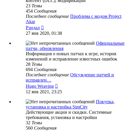
контент (DLC), модификации
23
Темы
454
Сообщения
Последнее сообщение
Проблема с модом Project
Akar
Перейти
Рэндал
к
27 янв 2020, 01:38
последнему
сообщению
Официальные
патчи, обновления
Информация о новых патчах к игре, история
изменений и исправление известных ошибок
28
Темы
694
Сообщения
Последнее сообщение
Обсуждение патчей и
исправлен…
Перейти
Hugo Weaving
к
12 янв 2021, 23:25
последнему
сообщению
Покупка,
установка и настройка SimCity
Действующие акции и скидки. Системные
требования, установка и настройки
32
Темы
560
Сообщения