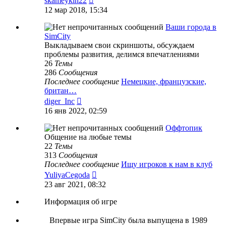
skameykin22
к
12 мар 2018, 15:34
последнему
сообщению
Ваши города в
SimCity
Выкладываем свои скриншоты, обсуждаем
проблемы развития, делимся впечатлениями
26
Темы
286
Сообщения
Последнее сообщение
Немецкие, французские,
британ…
Перейти
diger_Inc
к
16 янв 2022, 02:59
последнему
сообщению
Оффтопик
Общение на любые темы
22
Темы
313
Сообщения
Последнее сообщение
Ищу игроков к нам в клуб
Перейти
YuliyaCegoda
к
23 авг 2021, 08:32
последнему
сообщению
Информация об игре
Впервые игра SimCity была выпущена в 1989