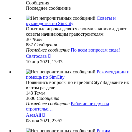
Сообщения
Последнее сообщение
Советы и
руководства по SimCity
Опытные игроки делятся своими знаниями, дают
советы начинающим градостроителям
30
Темы
887
Сообщения
Последнее сообщение
По всем вопросам сюда!
Перейти
Святослав
к
10 апр 2021, 13:33
последнему
сообщению
Рекомендации и
помощь по SimCity
Появились вопросы по игре SimCity? Задавайте их
в этом разделе
143
Темы
3606
Сообщения
Последнее сообщение
Рабочие не едут на
строительс…
Перейти
AsesAll
к
08 ноя 2021, 23:52
последнему
сообщению
Режим