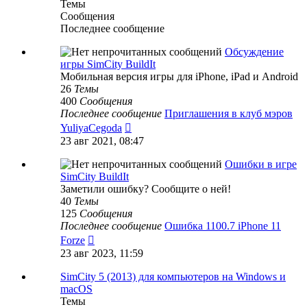
Темы
Сообщения
Последнее сообщение
Обсуждение
игры SimCity BuildIt
Мобильная версия игры для iPhone, iPad и Android
26
Темы
400
Сообщения
Последнее сообщение
Приглашения в клуб мэров
Перейти
YuliyaCegoda
к
23 авг 2021, 08:47
последнему
сообщению
Ошибки в игре
SimCity BuildIt
Заметили ошибку? Сообщите о ней!
40
Темы
125
Сообщения
Последнее сообщение
Ошибка 1100.7 iPhone 11
Перейти
Forze
к
23 авг 2023, 11:59
последнему
сообщению
SimCity 5 (2013) для компьютеров на Windows и
macOS
Темы