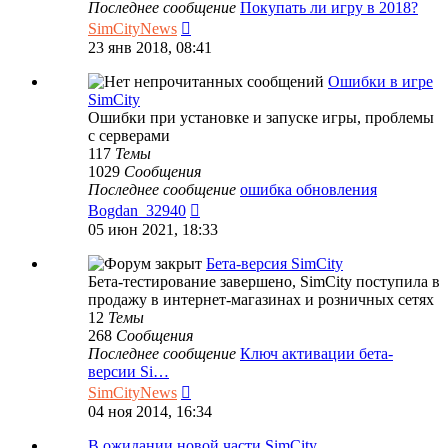
Последнее сообщение
Покупать ли игру в 2018?
Перейти
SimCityNews
к
23 янв 2018, 08:41
последнему
сообщению
Ошибки в игре
SimCity
Ошибки при установке и запуске игры, проблемы
с серверами
117
Темы
1029
Сообщения
Последнее сообщение
ошибка обновления
Перейти
Bogdan_32940
к
05 июн 2021, 18:33
последнему
сообщению
Бета-версия SimCity
Бета-тестирование завершено, SimCity поступила в
продажу в интернет-магазинах и розничных сетях
12
Темы
268
Сообщения
Последнее сообщение
Ключ активации бета-
версии Si…
Перейти
SimCityNews
к
04 ноя 2014, 16:34
последнему
сообщению
В ожидании новой части SimCity