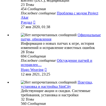
контент (DLC), модификации
23
Темы
454
Сообщения
Последнее сообщение
Проблема с модом Project
Akar
Перейти
Рэндал
к
27 янв 2020, 01:38
последнему
сообщению
Официальные
патчи, обновления
Информация о новых патчах к игре, история
изменений и исправление известных ошибок
28
Темы
694
Сообщения
Последнее сообщение
Обсуждение патчей и
исправлен…
Перейти
Hugo Weaving
к
12 янв 2021, 23:25
последнему
сообщению
Покупка,
установка и настройка SimCity
Действующие акции и скидки. Системные
требования, установка и настройки
32
Темы
560
Сообщения