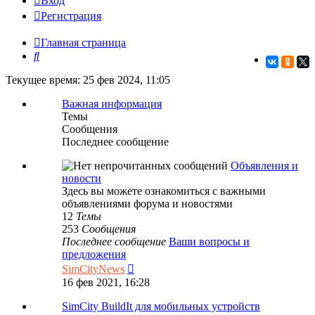
Вход
Регистрация
Главная страница
Поиск
Текущее время: 25 фев 2024, 11:05
Важная информация
Темы
Сообщения
Последнее сообщение
Объявления и
новости
Здесь вы можете ознакомиться с важными
объявлениями форума и новостями
12
Темы
253
Сообщения
Последнее сообщение
Ваши вопросы и
предложения
Перейти
SimCityNews
к
16 фев 2021, 16:28
последнему
сообщению
SimCity BuildIt для мобильных устройств