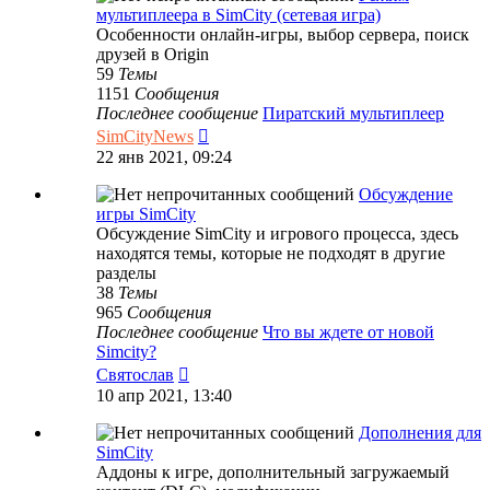
мультиплеера в SimCity (сетевая игра)
Особенности онлайн-игры, выбор сервера, поиск
друзей в Origin
59
Темы
1151
Сообщения
Последнее сообщение
Пиратский мультиплеер
Перейти
SimCityNews
к
22 янв 2021, 09:24
последнему
сообщению
Обсуждение
игры SimCity
Обсуждение SimCity и игрового процесса, здесь
находятся темы, которые не подходят в другие
разделы
38
Темы
965
Сообщения
Последнее сообщение
Что вы ждете от новой
Simcity?
Перейти
Святослав
к
10 апр 2021, 13:40
последнему
сообщению
Дополнения для
SimCity
Аддоны к игре, дополнительный загружаемый