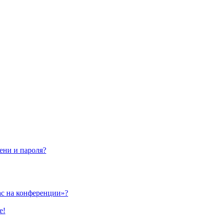
ени и пароля?
ас на конференции»?
е!