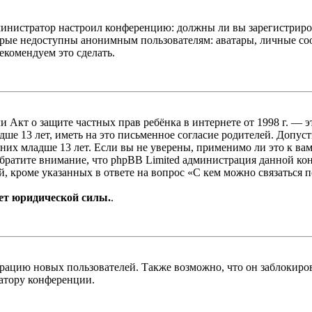
администратор настроил конференцию: должны ли вы зарегистриро
рые недоступны анонимным пользователям: аватары, личные сообщ
екомендуем это сделать.
, или Акт о защите частных прав ребёнка в интернете от 1998 г.
е 13 лет, иметь на это письменное согласие родителей. Допус
х младше 13 лет. Если вы не уверены, применимо ли это к вам
Обратите внимание, что phpBB Limited администрация данной к
, кроме указанных в ответе на вопрос «С кем можно связаться 
ет юридической силы.
.
цию новых пользователей. Также возможно, что он заблокирова
ратору конференции.