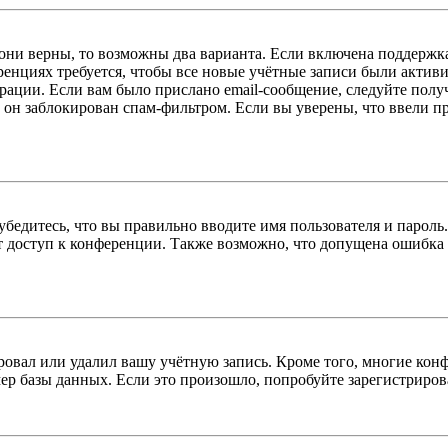
 они верны, то возможны два варианта. Если включена поддержка
енциях требуется, чтобы все новые учётные записи были актив
трации. Если вам было прислано email-сообщение, следуйте пол
 он заблокирован спам-фильтром. Если вы уверены, что ввели пр
бедитесь, что вы правильно вводите имя пользователя и пароль
ыт доступ к конференции. Также возможно, что допущена ошибка
овал или удалил вашу учётную запись. Кроме того, многие кон
р базы данных. Если это произошло, попробуйте зарегистрироват