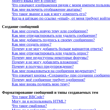
Моего языка нет в списке!
Что означают изображения рядом с моим именем пользов
Как мне включить отображение аватары?
Что такое звание и как я могу изменить его?
Когда я щёлкаю по ссылке «email», от меня требуют войт
Создание сообщений
Как мне создать новую тему или сообщение?
Как мне отредактировать или удалить сообщение?
Как мне добавить подпись к своему сообщению?
Как мне создать опрос?
Почему я не могу добавить больше вариантов ответа?
Как мне отредактировать или удалить опрос?
Почему мне недоступны некоторые форумы?
Почему я не могу добавлять вложения?
Почему я получил предупреждение?
Как мне пожаловаться на сообщения модератору?
Что означает кнопка «Сохранить» при создании сообщен
Почему моё сообщение требует одобрения?
Как мне вновь поднять мою тему?
Форматирование сообщений и типы создаваемых тем
Что такое BBCode?
Могу ли я использовать HTML?
Что такое смайлики?