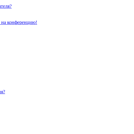
ателя?
и на конференцию!
ия?