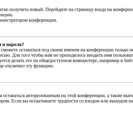
легко получить новый. Перейдите на страницу входа на конфер
енцию.
министратором конференции.
и и пароля?
ы сможете оставаться под своим именем на конференции только н
писью. Для того чтобы вам не приходилось вводить имя пользова
тся делать это на общедоступном компьютере, например в библи
тор отключил эту функцию.
вам оставаться авторизованным на этой конференции, а также в
ром. Если вы испытываете трудности со входом или выходом на