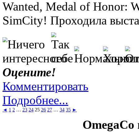
Wanted, Medal of Honor: W
SimCity! Проходила выст
Оцените!
Комментировать
Подробнее...
◄
1
2
…
23
24
25
26
27
…
34
35
►
OmegaCo 