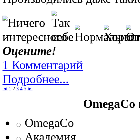
Оцените!
1 Комментарий
Подробнее...
◄
1
2
3
4
5
►
OmegaCo 
OmegaCo
Академия