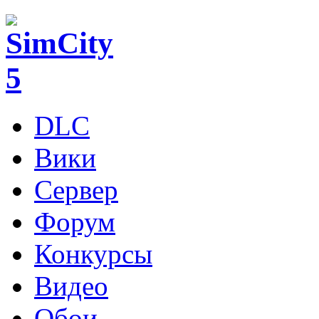
DLC
Вики
Сервер
Форум
Конкурсы
Видео
Обои