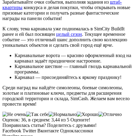
Зарабатывайте очки события, выполняя задания из
штаб-
квартиры
конкурса и делая покупки, чтобы открывать новые
призовые категории и получать разные фантастические
награды на панели события!
К слову, тема карнавала уже поднималась в SimCity BuildIt
ранее и ей был посвящен
целый сезон
. Текущее временное
событие — это отличный шанс дополнить свою коллекцию
уникальных объектов и сделать свой город ещё ярче.
Карнавальные ворота — красиво оформленный вход на
карнавал задаёт праздничное настроение.
Карнавальное шествие — главный гвоздь карнавальной
программы.
Карнавал — присоединяйтесь к яркому празднику!
Среди наград вы найдёте симолеоны, боевые симолеоны,
золотые и платиновые ключи, предметы для расширения
городской территории и склада, SimCash. Желаем вам весело
провести время!
Оценок: 36, в среднем: 3,44 из 5 Оцените!
Понравилась статья? Поделитесь с друзьями!
Facebook
Twitter
Вконтакте
Одноклассники