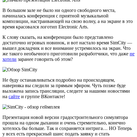
В большом зале не было ни одного свободного места,
начиналась конференция с приятной музыкальной
композиции, настраивающей на свою волну, а на экране в это
время красовался логотип Electronic Arts.
К слову сказать, на конференции было представлено
достаточно игровых новинок, и вот настало время SimCity —
вышел докладчик и все внимание устремилось на экран. Что
же такого необычного приготовили разработчики, что даже
не
хотели
заранее говорить об этом?
Не буду останавливаться подробно на происходящем,
наверняка вы следили за прямым эфиром. Чуть позже буде
выложена запись трансляции, следите за нашими новостями
на
сайте
и группе ВКонтакте!
Презентация новой версии градостроительного симулятора
прошла на одном дыхании и очень стремительно, конечно
хотелось бы больше. Так и сохраняется интрига… НО Теперь
у всех есть прекрасный шанс подать заявку и стать