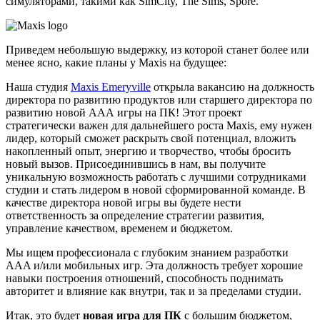
симуляторами, такими как SimCity, The Sims, Spore.
Приведем небольшую выдержку, из которой станет более или
менее ясно, какие планы у Maxis на будущее:
Наша студия
Maxis Emeryville
открыла вакансию на должность
директора по развитию продуктов или старшего директора по
развитию новой ААА игры на ПК! Этот проект
стратегически важен для дальнейшего роста Maxis, ему нужен
лидер, который сможет раскрыть свой потенциал, вложить
накопленный опыт, энергию и творчество, чтобы бросить
новый вызов. Присоединившись в нам, вы получите
уникальную возможность работать с лучшими сотрудниками
студии и стать лидером в новой сформированной команде. В
качестве директора новой игры вы будете нести
ответственность за определение стратегии развития,
управление качеством, временем и бюджетом.
Мы ищем профессионала с глубоким знанием разработки
AAA и/или мобильных игр. Эта должность требует хорошие
навыки построения отношений, способность поднимать
авторитет и влияние как внутри, так и за пределами студии.
Итак, это будет
новая игра для ПК
с большим бюджетом,