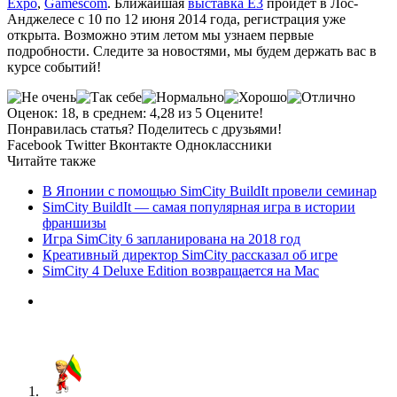
Expo
,
Gamescom
. Ближайшая
выставка E3
пройдет в Лос-
Анджелесе с 10 по 12 июня 2014 года, регистрация уже
открыта. Возможно этим летом мы узнаем первые
подробности. Следите за новостями, мы будем держать вас в
курсе событий!
Оценок: 18, в среднем: 4,28 из 5 Оцените!
Понравилась статья? Поделитесь с друзьями!
Facebook
Twitter
Вконтакте
Одноклассники
Читайте также
В Японии с помощью SimCity BuildIt провели семинар
SimCity BuildIt — самая популярная игра в истории
франшизы
Игра SimCity 6 запланирована на 2018 год
Креативный директор SimCity рассказал об игре
SimCity 4 Deluxe Edition возвращается на Mac