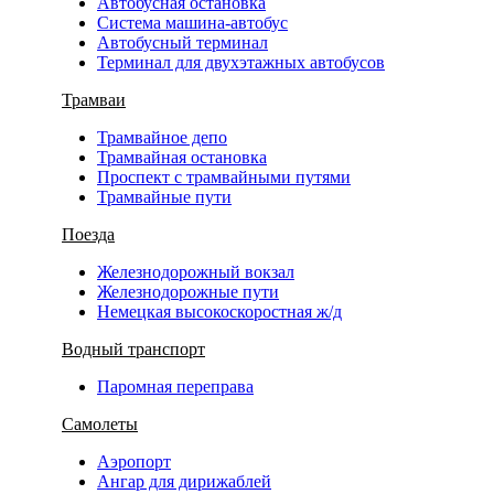
Автобусная остановка
Система машина-автобус
Автобусный терминал
Терминал для двухэтажных автобусов
Трамваи
Трамвайное депо
Трамвайная остановка
Проспект с трамвайными путями
Трамвайные пути
Поезда
Железнодорожный вокзал
Железнодорожные пути
Немецкая высокоскоростная ж/д
Водный транспорт
Паромная переправа
Самолеты
Аэропорт
Ангар для дирижаблей