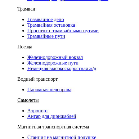
Трамваи
Трамвайное депо
Трамвайная остановка
Проспект с трамвайными путями
Трамвайные пути
Поезда
Железнодорожный вокзал
Железнодорожные пути
Немецкая высокоскоростная ж/д
Водный транспорт
Паромная переправа
Самолеты
Аэропорт
Ангар для дирижаблей
Магнитная транспортная система
Станция на магнитной подушке