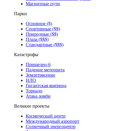
Магнитные пути
Парки
Основное ($)
Спортивные ($$)
Природные ($$)
Плаза ($$$)
Стандартные ($$$)
Катастрофы
Пришелец-6
Падение метеорита
Землетрясение
НЛО
Гигантская ящерица
Торнадо
Атака зомби
Великие проекты
Космический центр
Международный аэропорт
Солнечный энергоцентр